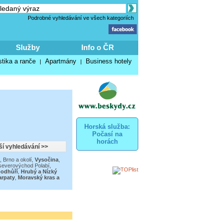
Podrobné vyhledávání ve všech kategoriích
Služby
Info o ČR
stika a ranče
Apartmány
Business hotely
|
|
Horská služba:
Počasí na
horách
,
Brno a okolí
,
Vysočina
,
severovýchod Polabí
,
podhůří
,
Hrubý a Nízký
arpaty
,
Moravský kras a