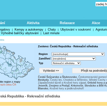
ání
Aktivita
Relaxace
Akce
ngalovy
Kempy a autokempy
Chaty
Ubytování v soukromí
Agroturi
|
|
|
|
Výhodné balíčky ubytování
Last minute
|
iska
Zvoleno: Česká Republika - Rekreační střediska
Region
Zaměření
Typ
České Švýcarsko a Šluknovsko
,
Českomoravské pomezí
Beskydy
,
Český les, Chodsko a Stříbrsko
,
Střední Čechy 
olte region z mapy
Západočeské lázně a Krušné hory západ
,
Orlické hory a 
razit celou ČR
Jeseník
,
Znojmo a Podyjí
,
Krkonoše
,
Slovácko a Bílé K
Blansko
,
Krušné hory a podkrušnohoří
ská Republika - Rekreační střediska