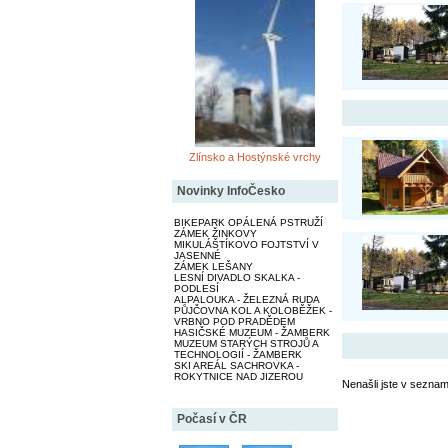
Zlínsko a Hostýnské vrchy
Novinky InfoČesko
BIKEPARK OPÁLENÁ PSTRUŽÍ
ZÁMEK ŽINKOVY
MIKULÁŠTÍKOVO FOJTSTVÍ V
JASENNÉ
ZÁMEK LEŠANY
LESNÍ DIVADLO SKALKA -
PODLESÍ
ALPALOUKA - ŽELEZNÁ RUDA
PŮJČOVNA KOL A KOLOBĚŽEK -
VRBNO POD PRADĚDEM
HASIČSKÉ MUZEUM - ŽAMBERK
MUZEUM STARÝCH STROJŮ A
TECHNOLOGIÍ - ŽAMBERK
SKI AREÁL SACHROVKA -
ROKYTNICE NAD JIZEROU
Nenašli jste v seznam
Počasí v ČR