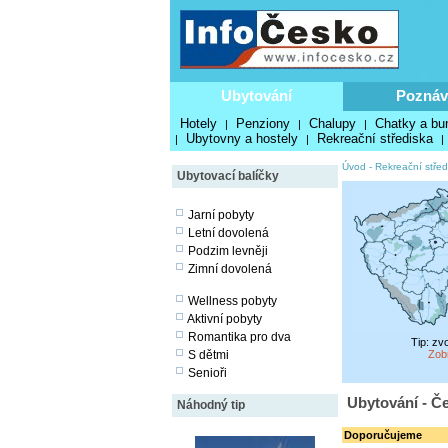
Ubytování
Poznáv
Hotely
Penziony
Chalupy
Chatky a bu
|
|
|
Ubytovny a hostely
Rekreační střediska
|
|
|
Úvod
-
Rekreační střed
Ubytovací balíčky
Jarní pobyty
Letní dovolená
Podzim levněji
Zimní dovolená
Wellness pobyty
Aktivní pobyty
Romantika pro dva
Tip: zv
S dětmi
Zob
Senioři
Ubytování - Če
Náhodný tip
Doporučujeme