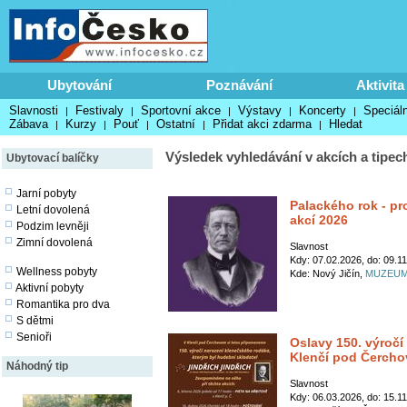
Ubytování
Poznávání
Aktivita
Slavnosti
Festivaly
Sportovní akce
Výstavy
Koncerty
Speciáln
|
|
|
|
|
Zábava
Kurzy
Pouť
Ostatní
Přidat akci zdarma
Hledat
|
|
|
|
|
Výsledek vyhledávání v akcích a tipec
Ubytovací balíčky
Jarní pobyty
Palackého rok - p
Letní dovolená
akcí 2026
Podzim levněji
Zimní dovolená
Slavnost
Kdy: 07.02.2026, do: 09.1
Wellness pobyty
Kde: Nový Jičín,
MUZEUM
Aktivní pobyty
Romantika pro dva
S dětmi
Senioři
Oslavy 150. výročí
Klenčí pod Čerch
Náhodný tip
Slavnost
Kdy: 06.03.2026, do: 15.1