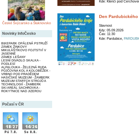
Kde: Klenčí pod Čerchove
Den Pardubického 
České Švýcarsko a Šluknovsko
Slavnost
Kdy: 05.09.2026
Novinky InfoČesko
Čas: 11:30
Kde: Pardubice,
PARDUBI
BIKEPARK OPÁLENÁ PSTRUŽÍ
ZÁMEK ŽINKOVY
MIKULÁŠTÍKOVO FOJTSTVÍ V
JASENNÉ
ZÁMEK LEŠANY
LESNÍ DIVADLO SKALKA -
PODLESÍ
ALPALOUKA - ŽELEZNÁ RUDA
PŮJČOVNA KOL A KOLOBĚŽEK -
VRBNO POD PRADĚDEM
HASIČSKÉ MUZEUM - ŽAMBERK
MUZEUM STARÝCH STROJŮ A
TECHNOLOGIÍ - ŽAMBERK
SKI AREÁL SACHROVKA -
ROKYTNICE NAD JIZEROU
Počasí v ČR