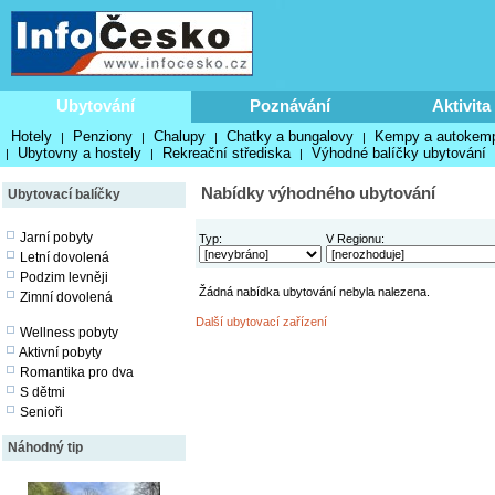
Ubytování
Poznávání
Aktivita
Hotely
Penziony
Chalupy
Chatky a bungalovy
Kempy a autokem
|
|
|
|
Ubytovny a hostely
Rekreační střediska
Výhodné balíčky ubytování
|
|
|
Nabídky výhodného ubytování
Ubytovací balíčky
Jarní pobyty
Typ:
V Regionu:
Letní dovolená
Podzim levněji
Žádná nabídka ubytování nebyla nalezena.
Zimní dovolená
Další ubytovací zařízení
Wellness pobyty
Aktivní pobyty
Romantika pro dva
S dětmi
Senioři
Náhodný tip