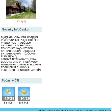
Beskydy
Novinky InfoČesko
BIKEPARK OPÁLENÁ PSTRUŽÍ
PŮJČOVNA KOL A KOLOBĚŽEK -
VRBNO POD PRADĚDEM
SKI AREÁL SACHROVKA -
ROKYTNICE NAD JIZEROU
SKI PARK GRUŇ - DISCGOLF
SKI PARK GRUŇ - PŮJČOVNA
ELEKTROKOL
LANOVÁ DRÁHA KAROLINKA
BOBOVÁ DRÁHA HRUBÁ VODA
MUZEUM RAPOTÍNSKÉ SKLÁRNY
ROZHLEDNA BUKOVKA
TURISTICKÉ CENTRUM RAPOTÍN
Počasí v ČR
O projektu
|
Kontakty
|
Napište nám
|
Zákaznická zóna
|
Cen